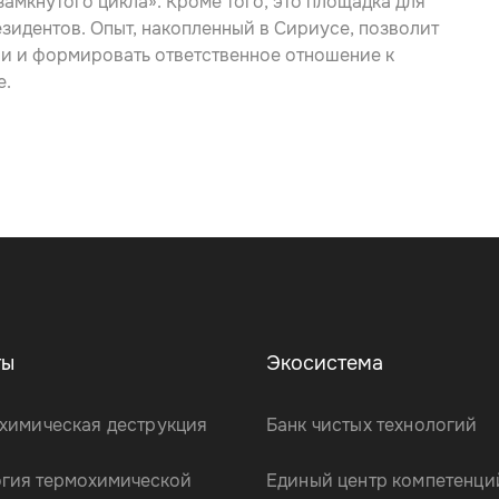
мкнутого цикла». Кроме того, это площадка для
зидентов. Опыт, накопленный в Сириусе, позволит
ии и формировать ответственное отношение к
е.
ты
Экосистема
химическая деструкция
Банк чистых технологий
огия термохимической
Единый центр компетенци