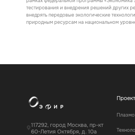
рамках федеральной программы «Экономика за
тестирования и внедрения решений других ре
внедрять передовые экологические технолог
природным ресурсам на национальном уровн
Проек
Плазмо
117292, город Москва, пр-кт
Технол
60-Летия Октября, д. 10а