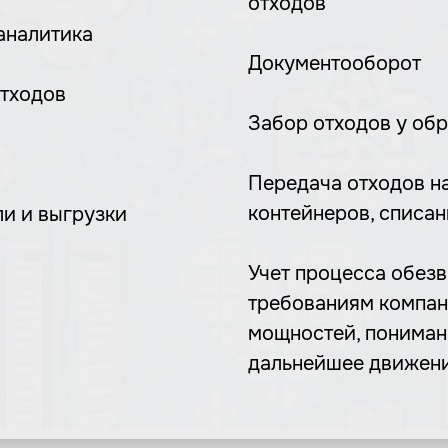
отходов
 аналитика
Документооборот
отходов
Забор отходов у об
Передача отходов н
контейнеров, списан
и и выгрузки
Учет процесса обез
требованиям компан
мощностей, пониман
дальнейшее движен