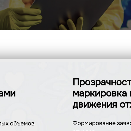
Прозрачност
дами
маркировка 
движения от
Формирование заяво
емых объемов