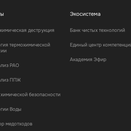
ты
Экосистема
химическая деструкция
Банк чистых технологий
огия термохимической
Единый центр компетенци
сии
Академия Эфир
ализ РАО
ализ ППЖ
 химической безопасности
огии Воды
ор медотходов