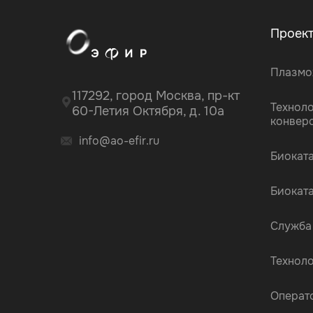
Проек
Плазмо
117292, город Москва, пр-кт
Технол
60-Летия Октября, д. 10а
конвер
info@ao-efir.ru
Биокат
Биокат
Служба
Технол
Операт