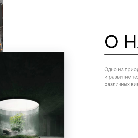
О 
Одно из прио
и развитие т
различных ви