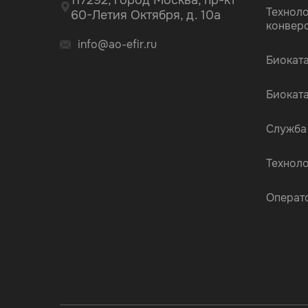
117292, город Москва, пр-кт
Технол
60-Летия Октября, д. 10а
конвер
info@ao-efir.ru
Биокат
Биокат
Служба
Технол
Операт