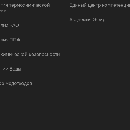
огия термохимической
Единый центр компетенци
сии
Академия Эфир
ализ РАО
ализ ППЖ
 химической безопасности
огии Воды
ор медотходов