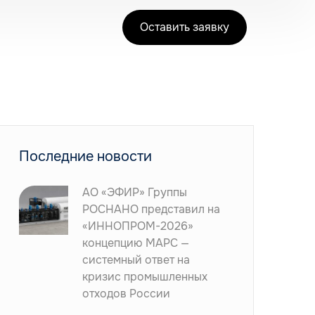
Оставить заявку
Последние новости
АО «ЭФИР» Группы
РОСНАНО представил на
«ИННОПРОМ-2026»
концепцию МАРС —
системный ответ на
кризис промышленных
отходов России