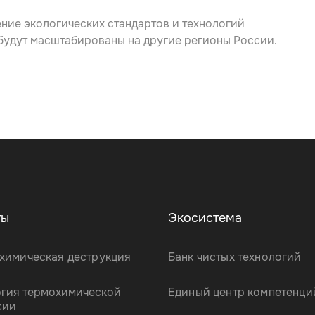
ение экологических стандартов и технологий
будут масштабированы на другие регионы России.
ты
Экосистема
химическая деструкция
Банк чистых технологий
огия термохимической
Единый центр компетенци
сии