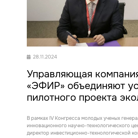
28.11.2024
Управляющая компания
«ЭФИР» объединяют ус
пилотного проекта эко
В рамках IV Конгресса молодых ученых гене
инновационного научно-технологического це
директор инвестиционно-технологической к