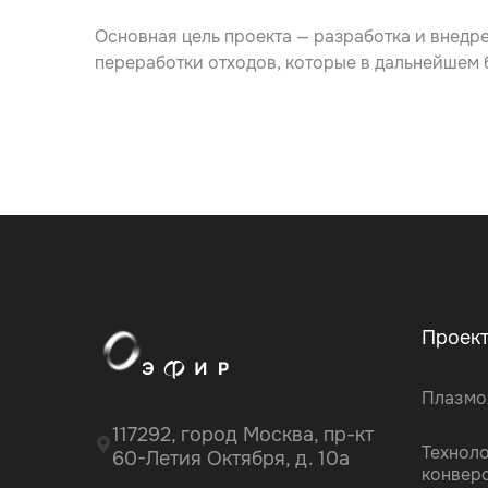
Основная цель проекта — разработка и внедр
переработки отходов, которые в дальнейшем 
Проек
Плазмо
117292, город Москва, пр-кт
Технол
60-Летия Октября, д. 10а
конвер