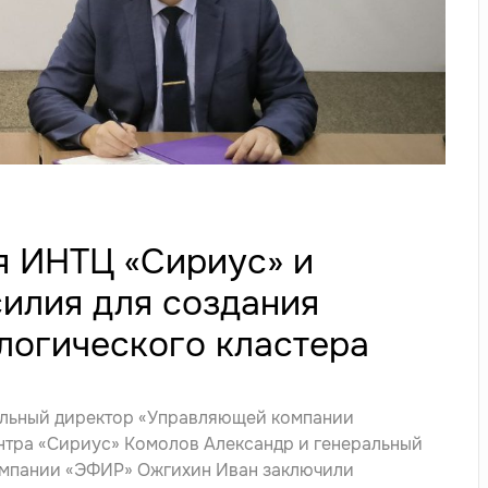
 ИНТЦ «Сириус» и
илия для создания
логического кластера
ральный директор «Управляющей компании
нтра «Сириус»
Комолов Александр
и генеральный
омпании «ЭФИР»
Ожгихин Иван
заключили