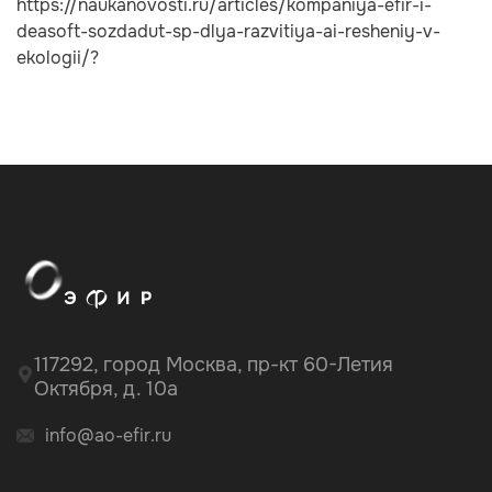
https://naukanovosti.ru/articles/kompaniya-efir-i-
deasoft-sozdadut-sp-dlya-razvitiya-ai-resheniy-v-
ekologii/?
117292, город Москва, пр-кт 60-Летия
Октября, д. 10а
info@ao-efir.ru