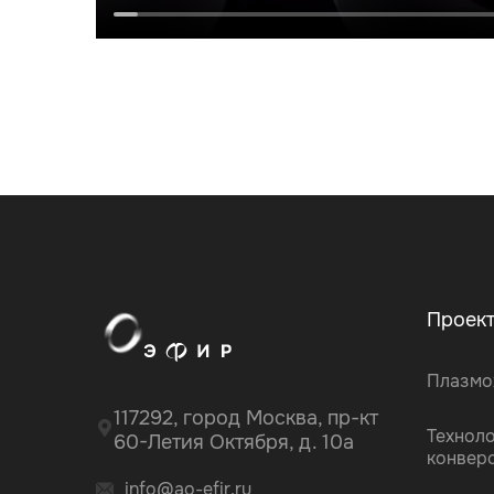
Проек
Плазмо
117292, город Москва, пр-кт
Технол
60-Летия Октября, д. 10а
конвер
info@ao-efir.ru