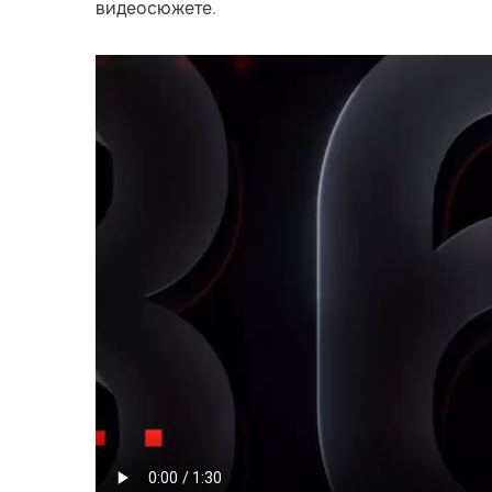
видеосюжете
.