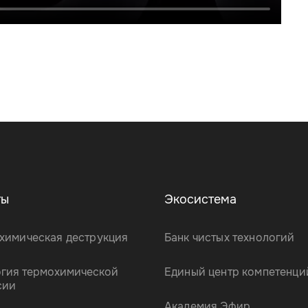
ты
Экосистема
химическая деструкция
Банк чистых технологий
огия термохимической
Единый центр компетенци
сии
Академия Эфир