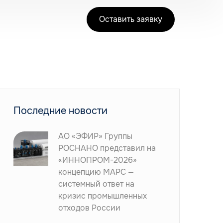
Оставить заявку
Последние новости
АО «ЭФИР» Группы
РОСНАНО представил на
«ИННОПРОМ-2026»
концепцию МАРС —
системный ответ на
кризис промышленных
отходов России