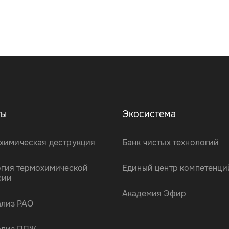
ты
Экосистема
химическая деструкция
Банк чистых технологий
огия термохимической
Единый центр компетенци
сии
Академия Эфир
ализ РАО