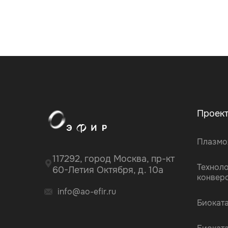
Проек
Плазмо
117292, город Москва, пр-кт
Технол
60-Летия Октября, д. 10а
конвер
info@ao-efir.ru
Биокат