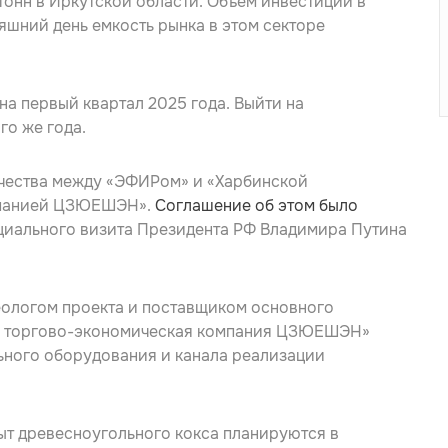
онн в Иркутской области. Объем инвестиций в
яшний день емкость рынка в этом секторе
на первый квартал 2025 года. Выйти на
го же года.
чества между «ЭФИРом» и «Харбинской
мпанией ЦЗЮЕШЭН».
Соглашение об этом было
ициального визита Президента РФ Владимира Путина
еологом проекта и поставщиком основного
я торгово-экономическая компания ЦЗЮЕШЭН»
ьного оборудования и канала реализации
ыт древесноугольного кокса планируются в