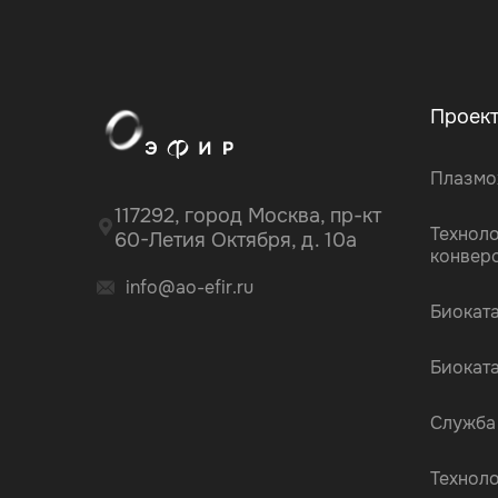
Проек
Плазмо
117292, город Москва, пр-кт
Технол
60-Летия Октября, д. 10а
конвер
info@ao-efir.ru
Биокат
Биокат
Служба
Технол