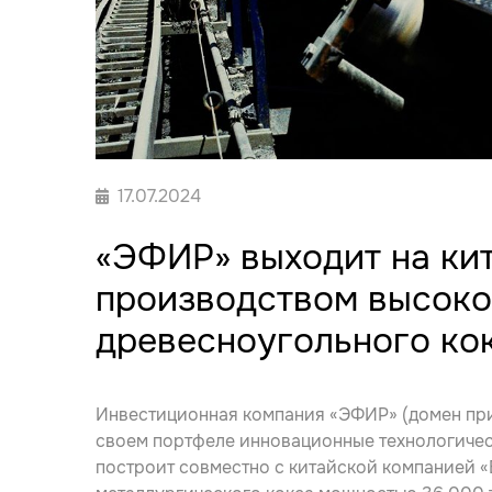
17.07.2024
«ЭФИР» выходит на ки
производством высоко
древесноугольного ко
Инвестиционная компания «ЭФИР» (домен п
своем портфеле инновационные технологичес
построит совместно с китайской компанией «