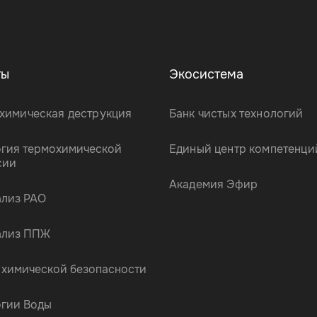
ты
Экосистема
химическая деструкция
Банк чистых технологий
огия термохимической
Единый центр компетенци
сии
Академия Эфир
ализ РАО
ализ ППЖ
 химической безопасности
огии Воды