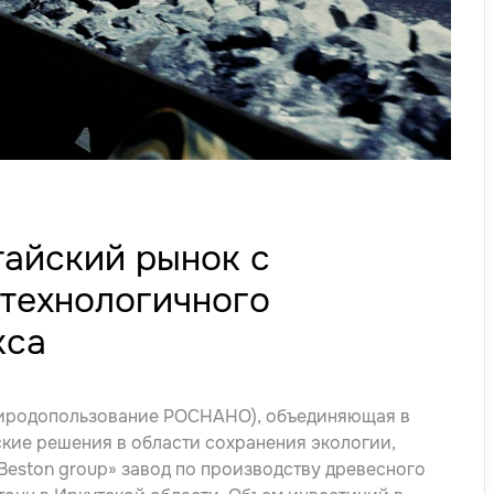
тайский рынок с
технологичного
кса
риродопользование РОСНАНО), объединяющая в
кие решения в области сохранения экологии,
Beston group» завод по производству древесного