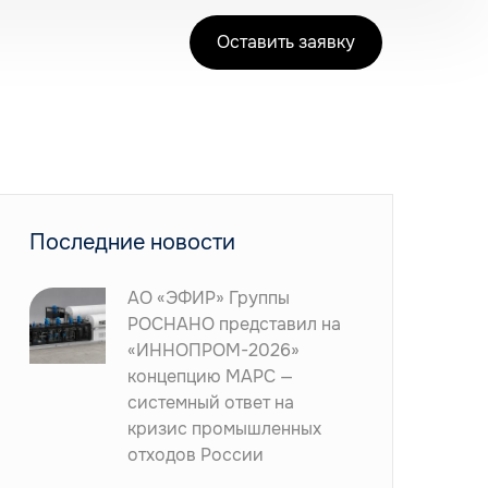
Оставить заявку
Последние новости
АО «ЭФИР» Группы
РОСНАНО представил на
«ИННОПРОМ-2026»
концепцию МАРС —
системный ответ на
кризис промышленных
отходов России