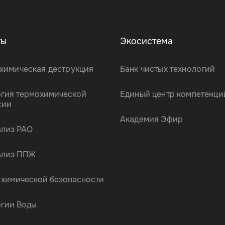
ты
Экосистема
химическая деструкция
Банк чистых технологий
огия термохимической
Единый центр компетенци
сии
Академия Эфир
ализ РАО
ализ ППЖ
 химической безопасности
огии Воды