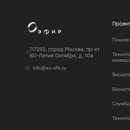
Проек
Плазмо
117292, город Москва, пр-кт
Технол
60-Летия Октября, д. 10а
конвер
info@ao-efir.ru
Биокат
Биокат
Служба
Технол