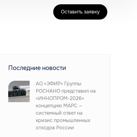
Оставить заявку
Последние новости
АО «ЭФИР» Группы
РОСНАНО представил на
«ИННОПРОМ-2026»
концепцию МАРС —
системный ответ на
кризис промышленных
отходов России