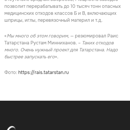
позволит перерабатывать до 10 тысяч тонн опасных
медицинских отходов классов Б и В, включающих
шприцы, иглы, перевязочный материл и т.д.
«
Мы много об этом говорим,
— резюмировал Раис
Татарстана
Рустам Минниханов
. –
Таких отходов
много. Очень нужный проект для Татарстана. Надо
быстрее запускать его
».
Фото:
https://rais.tatarstan.ru